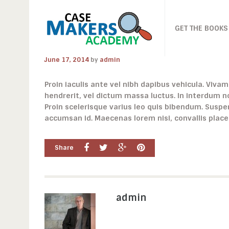
GET THE BOOKS
June 17, 2014
by
admin
Proin iaculis ante vel nibh dapibus vehicula. Viv
hendrerit, vel dictum massa luctus. In interdum 
Proin scelerisque varius leo quis bibendum.
Suspe
accumsan id.
Maecenas lorem nisi, convallis plac
Share
admin