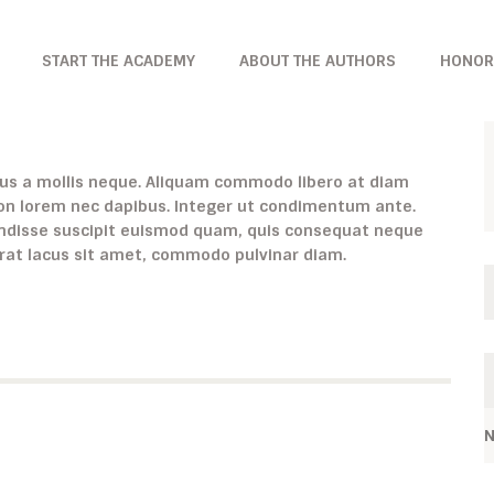
START THE ACADEMY
ABOUT THE AUTHORS
HONOR
amus a mollis neque. Aliquam commodo libero at diam
non lorem nec dapibus. Integer ut condimentum ante.
ndisse suscipit euismod quam, quis consequat neque
erat lacus sit amet, commodo pulvinar diam.
N