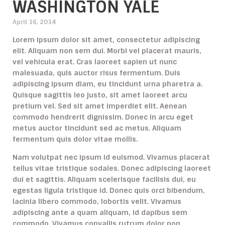
WASHINGTON YALE
April 16, 2014
Lorem ipsum dolor sit amet, consectetur adipiscing
elit. Aliquam non sem dui. Morbi vel placerat mauris,
vel vehicula erat. Cras laoreet sapien ut nunc
malesuada, quis auctor risus fermentum. Duis
adipiscing ipsum diam, eu tincidunt urna pharetra a.
Quisque sagittis leo justo, sit amet laoreet arcu
pretium vel. Sed sit amet imperdiet elit. Aenean
commodo hendrerit dignissim. Donec in arcu eget
metus auctor tincidunt sed ac metus. Aliquam
fermentum quis dolor vitae mollis.
Nam volutpat nec ipsum id euismod. Vivamus placerat
tellus vitae tristique sodales. Donec adipiscing laoreet
dui et sagittis. Aliquam scelerisque facilisis dui, eu
egestas ligula tristique id. Donec quis orci bibendum,
lacinia libero commodo, lobortis velit. Vivamus
adipiscing ante a quam aliquam, id dapibus sem
commodo. Vivamus convallis rutrum dolor non